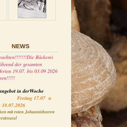
NEWS
eachten!!!!!!!Die Bäckerei
während der gesamten
erien 19.07. bis 03.09 2026
ssen!!!!!
a
ngebot in derWoche
itag 17.07 u
 18.07.2026
hen mit roten Johannisbeeren
rstreusel