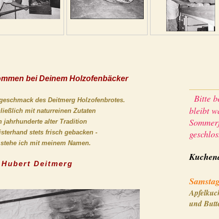
kommen bei Deinem Holzofenbäcker
Bitte b
geschmack des Deitmerg Holzofenbrotes.
bleibt 
ließlich mit naturreinen Zutaten
Sommerf
 jahrhunderte alter Tradition
geschlo
sterhand stets frisch gebacken -
 stehe ich mit meinem Namen.
Kuchen
Hubert Deitmerg
Fre
Samstag
Apfelkuc
und Butte