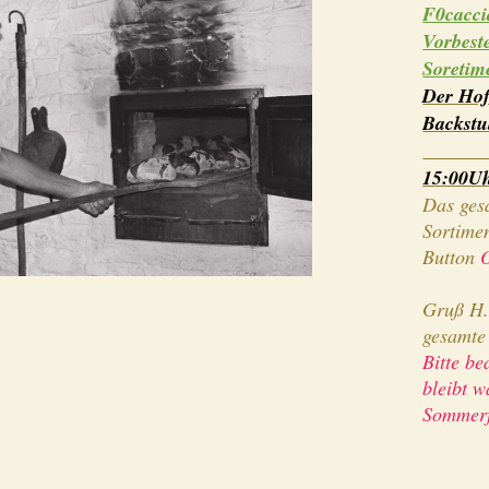
F0cacci
Vorbest
Soretim
Der Hof
Backst
vo
15:00Uhr
Das ges
Sortimen
Button
Gruß H.
gesamt
Bitte be
bleibt 
Sommer