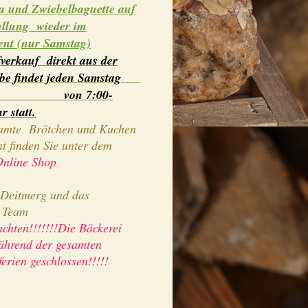
a und Zwiebelbaguette auf
ellung wieder im
ent (nur Samstag)
verkauf direkt aus der
ube findet jeden Samstag
n 7:00-
 statt.
amte Brötchen und Kuchen
t finden Sie unter dem
Online Shop
Deitmerg und das
e
Team
achten!!!!!!!Die Bäckerei
während der gesamten
ferien geschlossen!!!!!