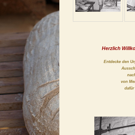
Herzlich Will
Entdecke den Ur
A
ussch
nach
von Mei
dafür